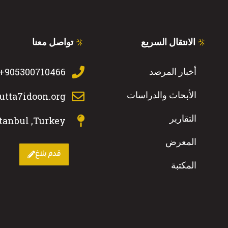
الانتقال السريع
تواصل معنا
أخبار المرصد
905300710466+
الأبحاث والدراسات
tta7idoon.org
التقارير
stanbul ,Turkey
المعرض
قدم بلاغ
المكتبة