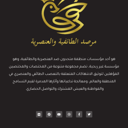
هو أحد مؤسسات منظمة متحدون ضد العنصرية والطائفية، وهو
مؤسسة غير ربحية، تضم مجموعة متنوعة من المختصات والمختصين
المؤهلين لتوثيق الانتهاكات المتعلقة بالتعصب الطائفي والعنصري في
المنطقة والعالم، ومعالجة تداعياتها وآثارها المدمرة لقيم التسامح
والمواطنة والعيش المشترك والتواصل الحضاري.
M
P
Y
D
F
T
e
i
o
r
a
w
d
n
u
i
c
i
i
t
t
b
e
t
u
e
u
b
b
t
m
r
b
b
o
e
e
e
l
o
r
s
e
k