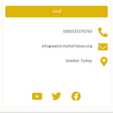
أرسل
00905372710763
info@watch.mutta7idoon.org
Istanbul ,Turkey
Y
T
F
o
w
a
u
i
c